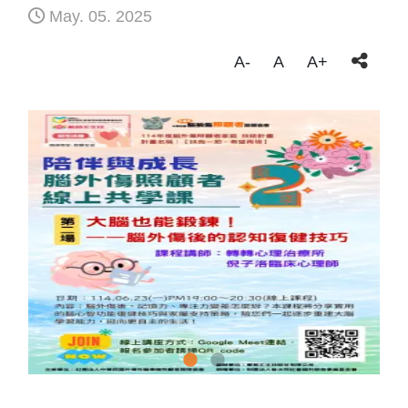
May. 05. 2025
A-
A
A+