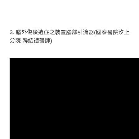
3. 腦外傷後遺症之裝置腦部引流器(國泰醫院汐止
分院 韓紹禮醫師)