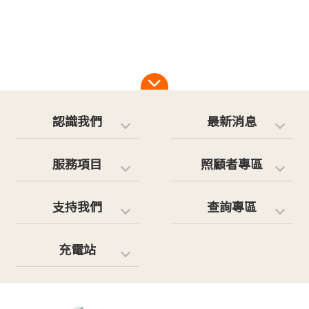
帶著家人一起參加活動，有志工在旁協助，照顧者
更能放心參與活動，許自己一個放空的輕鬆時光。
(顧及照顧者個人意願及隱私，不方便入鏡者，將
不列出活動照片)
認識我們
最新消息
服務項目
照顧者專區
支持我們
查詢專區
充電站