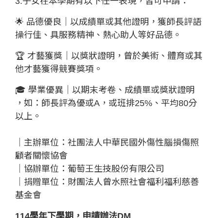
3.子女在本學期有以下任一表現，皆可申請：
🌟 品德優良｜以成績單或其他證明，獲師長評語
操行佳、具服務精神、熱心助人等好品德。
🏆 才藝獲獎｜以獎狀證明，曾於美術、體育或其
他才藝獲得競賽獎項。
🎓 學業優異｜以期末考卷、成績單或獎狀證明
，如：師長評為優或A，或班排25%、平均80分
以上。
｜主辦單位：社團法人中華民國外傷性腦損傷照
顧者關懷協會
｜協辦單位：葡萄王生技股份有限公司
｜捐贈單位：財團法人曾水照社會福利福利慈善
基金會
114學年下學期，申請辦法DM