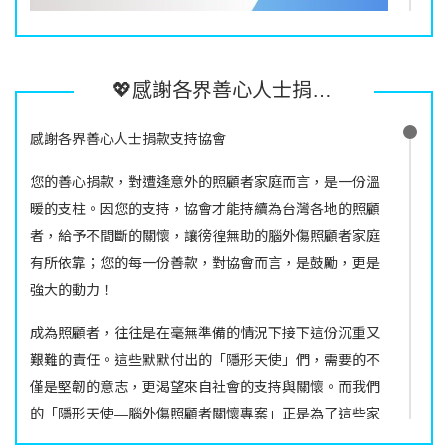
#照顧者基地
-podcast
💖感謝各界善心人士捐款支持協會 💖您的每一份善款，對協會而言，是鼓勵，更是強大的動力！
照顧者想問的事、想說的話,我們一起來聊聊。
感謝各界善心人士捐款支持協會
照顧者的心情誰能知?說了,不被理解;不說,又被誤解。就算
您的善心捐款，對遭逢意外的照顧者家庭而言，是一份溫
再親密的家人、朋友,也不見得了解我們的心情,每位照顧者
暖的支柱。因您的支持，協會才能持續為台灣各地的照顧
所承受的壓力不同,面臨的難關也不一樣,既然如此,誰能接
者，給予不間斷的關懷，讓徬徨無助的腦外傷照顧者家庭
住照顧者時而無助、時而脆弱的心靈?
有所依靠；您的每一份善款，對協會而言，是鼓勵，更是
「照顧者基地」或許不能解決您所面臨的難題,但可以為您
強大的動力！
撒一張安全網,讓您在心情低落、找不到問題解決方法時,給
成為照顧者，往往是在毫無準備的情況下接下這份沉重又
您一點鼓勵與能量,在照顧路上互相扶持。
艱難的責任。這些默默付出的「隱形天使」們，需要的不
收聽連結：
https://linktr.ee/tbip
僅是堅韌的意志，更渴望來自社會的支持與關懷。而我們
的「隱形天使—腦外傷照顧者關懷專案」正是為了這些家
庭而設，期待每一位善心人士的支持，讓關懷得以延續，