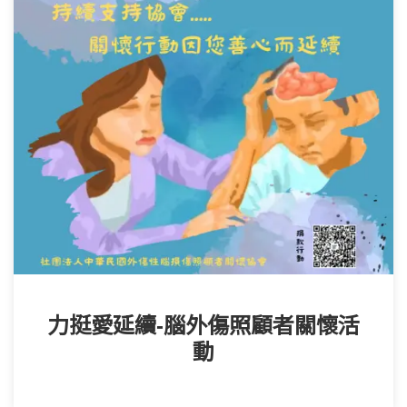
力挺愛延續-腦外傷照顧者關懷活
動