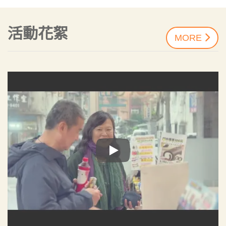
愛心得以傳遞。您的定期定額捐款，將為這些家庭注入更
多的力量與希望。
活動花絮
MORE
我們深知，作為小型社福機構，運營並非易事，但我們始
終秉持初心，不輕言放棄。協會努力一步步走進每一個腦
外傷家庭，用關懷與行動讓意外的傷害不再孤單。即使面
對逆境，我們相信，有了您的支持，這些家庭的「傷後人
生」依然可以擁抱希望，充滿溫暖。讓我們攜手同行，為
需要幫助的家庭帶來更多光明與愛！
定期定額捐款連結：
https://cougar.eoffering.org.tw/contents/project_ct
捐款芳名錄查詢連結：
https://cougar.eoffering.org.tw/contents/lover
協會電子發票愛心碼「5841」懇請繼續支持!!