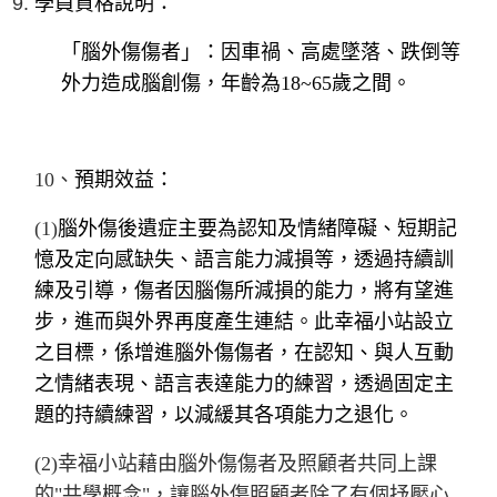
學員資格說明：
「腦外傷傷者」：因車禍、高處墜落、跌倒等
外力造成腦創傷，年齡為18~65歲之間。
10
、
預期效益：
(1)
腦外傷後遺症主要為認知及情緒障礙、短期記
憶及定向感缺失、語言能力減損等，透過持續訓
練及引導，傷者因腦傷所減損的能力，將有望進
步，進而與外界再度產生連結。此幸福小站設立
之目標，係增進腦外傷傷者，在認知、與人互動
之情緒表現、語言表達能力的練習，透過固定主
題的持續練習，以減緩其各項能力之退化。
(2)
幸福小站藉由腦外傷傷者及照顧者共同上課
的"共學概念"，讓腦外傷照顧者除了有個抒壓心