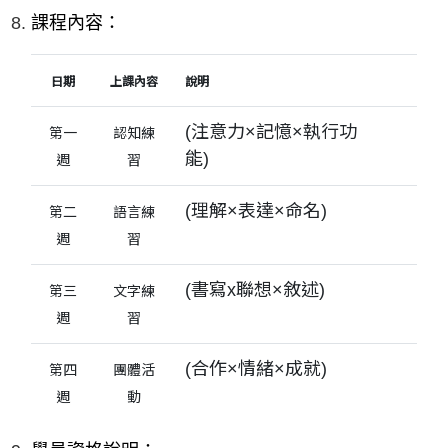
課程內容：
日期
上課內容
說明
(注意力×記憶×執行功
第一
認知練
能)
週
習
(理解×表達×命名)
第二
語言練
週
習
(書寫x聯想×敘述)
第三
文字練
週
習
(合作×情緒×成就)
第四
團體活
週
動