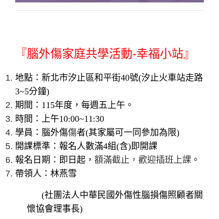
『腦外傷家庭共學活動-幸福小站』
地點：新北市汐止區和平街40號(汐止火車站走路
3~5分鐘)
期間：115年度，每週五上午。
時間：上午10:00~11:30
學員：腦外傷
傷
者(其家屬可一同參加為限)
開課標準：報名人數滿4組(含)即開課
報名日期：即日起，
額滿截止，歡迎插班上課
。
帶領人：林燕雪
(
社團法人中華民國外傷性腦損傷照顧者關
懷協會理事長)