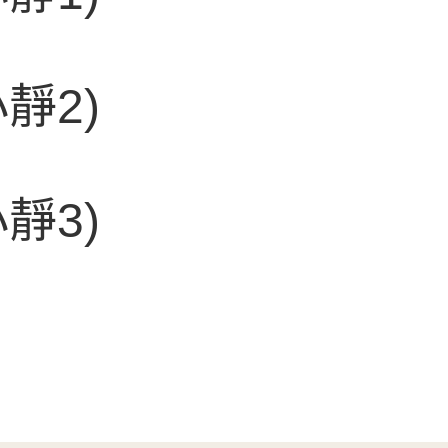
靜2)
靜3)