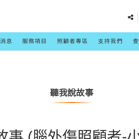
消息
服務項目
照顧者專區
支持我們
查
聽我說故事
事 (腦外傷照顧者-小