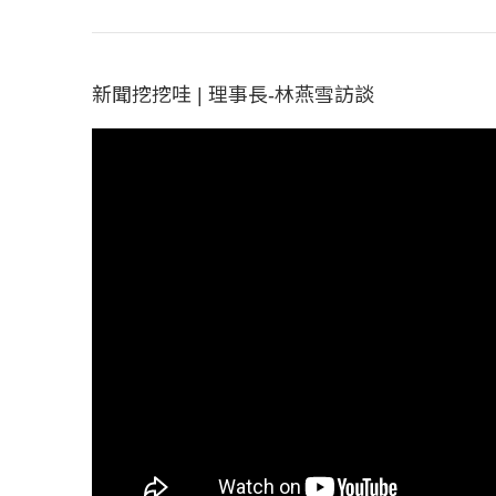
新聞挖挖哇 | 理事長-林燕雪訪談