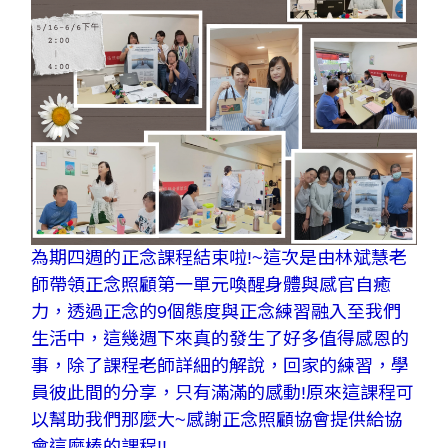
為期四週的正念課程結束啦!~這次是由林斌慧老
師帶領正念照顧第一單元喚醒身體與感官自癒
力，透過正念的9個態度與正念練習融入至我們
生活中，這幾週下來真的發生了好多值得感恩的
事，除了課程老師詳細的解說，回家的練習，學
員彼此間的分享，只有滿滿的感動!原來這課程可
以幫助我們那麼大~感謝正念照顧協會提供給協
會這麼棒的課程!!