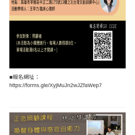
■報名網址：
https://forms.gle/XyjMuJn2wJZfaWep7