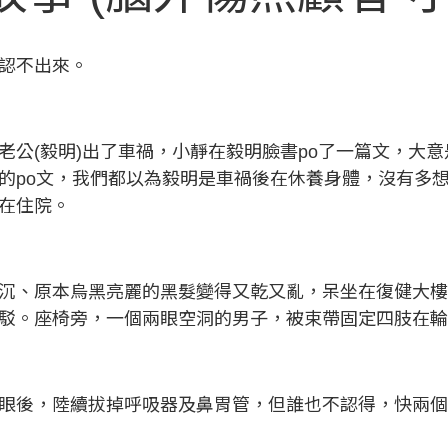
乎認不出來。
老公(毅明)出了車禍，小靜在毅明臉書po了一篇文，大
的po文，我們都以為毅明是車禍後在休養身體，沒有多想，
在住院。
沉、原本烏黑亮麗的黑髮變得又乾又亂，呆坐在復健大
駁。座椅旁，一個兩眼空洞的男子，被束帶固定四肢在
眼後，陸續拔掉呼吸器及鼻胃管，但誰也不認得，快兩