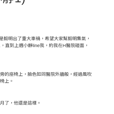
意是毅明出了重大車禍，希望大家幫毅明集氣，
直到上週小靜line我，約我在H醫院碰面，
樓旁的座椅上，臉色如同醫院外牆般，經過風吹
輪椅上。
個月了，他還是這樣。